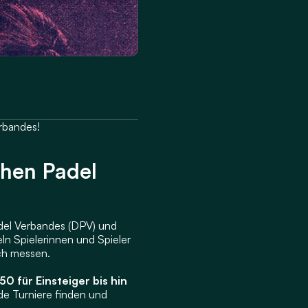
rbandes! 
hen Padel 
adel Verbandes (DPV) und 
bilden das zentrale Wettkampfsystem im deutschen Padel-Sport. Bei diesen Turnieren sammeln Spielerinnen und Spieler 
ich messen.
0 für Einsteiger bis hin 
de Turniere finden und 