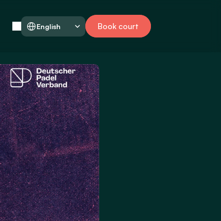
Select Language
Book court
English